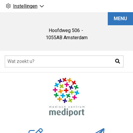
Instellingen
Medisch
MENU
Centrum
Mediport
Hoofdweg
506
1055AB
Amsterdam
Hoofdmenu
Zoeke