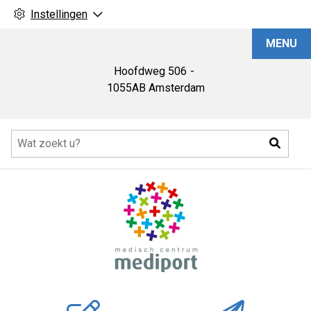
Instellingen
Medisch
MENU
Centrum
Mediport
Hoofdweg
506
1055AB
Amsterdam
Hoofdmenu
Zoeke