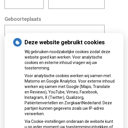
Geboorteplaats
Deze website gebruikt cookies
Geboortedatum
*
Wij gebruiken noodzakelijke cookies zodat deze
website goed kan werken. Voor analytische
cookies en externe inhoud vragen wij uw
toestemming.
Dag
Maand
Jaar
Voor analytische cookies werken wij samen met
Matomo en Google Analytics. Voor externe inhoud
Geslacht
*
werken wij samen met Google (Maps, Translate
en Reviews), YouTube, Vimeo, Facebook,
Man
Instagram, X (Twitter), Qualizorg,
Patiëntenvertellen en ZorgkaartNederland. Deze
Vrouw
partijen kunnen gegevens zoals uw IP-adres
verwerken.
Anders
Via Cookie-instellingen onderaan de website kunt
u op ieder moment uw toestemming intrekken of