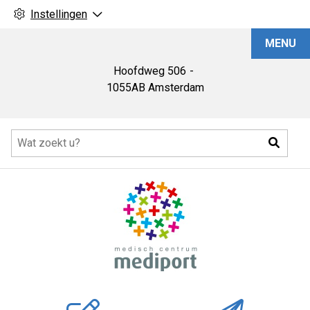
Instellingen
Medisch
MENU
Centrum
Mediport
Hoofdweg
506
1055AB
Amsterdam
Hoofdmenu
Zoeke