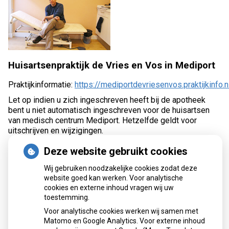
Huisartsenpraktijk de Vries en Vos in Mediport
Praktijkinformatie:
https://mediportdevriesenvos.praktijkinfo.n
Let op indien u zich ingeschreven heeft bij de apotheek
bent u niet automatisch ingeschreven voor de huisartsen
van medisch centrum Mediport. Hetzelfde geldt voor
uitschrijven en wijzigingen.
Deze website gebruikt cookies
Contact:
Wij gebruiken noodzakelijke cookies zodat deze
tel:
020 – 5812920
website goed kan werken. Voor analytische
email: via
https://mediportdevriesenvos.praktijkinfo.nl
kunt
cookies en externe inhoud vragen wij uw
u gebruik maken van het e-consult. Let op: andere
toestemming.
vragenformulieren / emailadressen worden
niet
door ons
Voor analytische cookies werken wij samen met
gelezen.
Matomo en Google Analytics. Voor externe inhoud